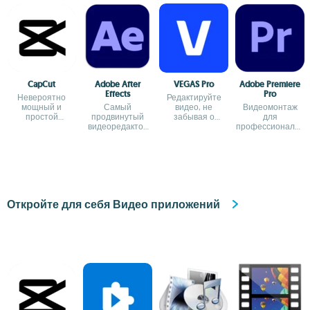
CapCut
Adobe After
VEGAS Pro
Adobe Premiere
Effects
Pro
Невероятно
Редактируйте
мощный и
Самый
видео, не
Видеомонтаж
простой
продвинутый
забывая о
для
видеоредактор.
видеоредактор
качестве
профессионалов
от Adobe
и начинающих
Откройте для себя Видео приложений