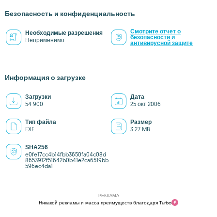
Безопасность и конфиденциальность
Смотрите отчет о
Необходимые разрешения
безопасности и
Неприменимо
антивирусной защите
Информация о загрузке
Загрузки
Дата
54 900
25 окт 2006
Тип файла
Размер
EXE
3.27 MB
SHA256
e0fe17cc4b14fbb3650fa04c08d
8653912f51642b0b41e2ca6519bb
596ec4da1
РЕКЛАМА
Никакой рекламы и масса преимуществ благодаря Turbo