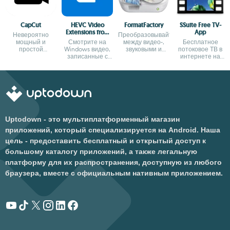
CapCut
HEVC Video
FormatFactory
SSuite Free TV-
Extensions from
App
Невероятно
Преобразовывайте
Device
мощный и
Смотрите на
между видео-,
Бесплатное
Manufacturer
простой
Windows видео,
звуковыми и
потоковое ТВ в
видеоредактор.
записанные с
графическими
интернете на
помощью кодека
форматами
Windows
HEVC (H.265)
Uptodown - это мультиплатформенный магазин
приложений, который специализируется на Android. Наша
цель - предоставить бесплатный и открытый доступ к
большому каталогу приложений, а также легальную
платформу для их распространения, доступную из любого
браузера, вместе с официальным нативным приложением.